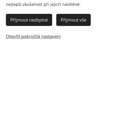
nejlepší zkušenost při jejich návštěvě.
Přijmout nezbytné
Přijmout vše
Otevřít pokročilá nastavení
O NÁS
kdo jsme
proč si vybrat nás
kontakty