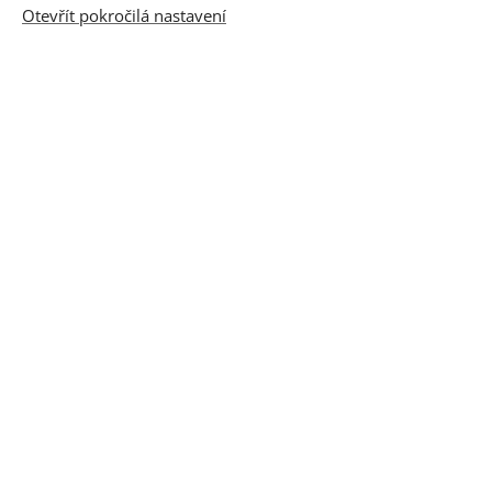
kontakty
Otevřít pokročilá nastavení
PODPORA
legislativa
ke stažení
OBCHODNÍ PODMÍNKY
obchodní podmínky
ochrana osobních údajů
ceník