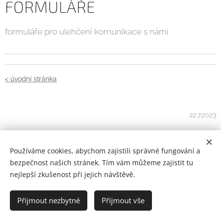
FORMULÁŘE
formuláře pro ulehčení komunikace s námi
< úvodní stránka
22.7.2023
Používáme cookies, abychom zajistili správné fungování a
bezpečnost našich stránek. Tím vám můžeme zajistit tu
O NÁS
nejlepší zkušenost při jejich návštěvě.
kdo jsme
Přijmout nezbytné
Přijmout vše
proč si vybrat nás