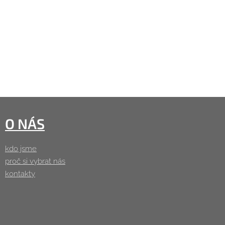
O NÁS
kdo jsme
proč si vybrat nás
kontakty