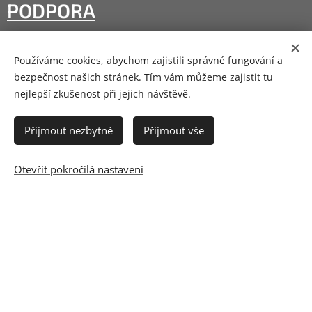
PODPORA
legislativa
Používáme cookies, abychom zajistili správné fungování a
ke stažení
bezpečnost našich stránek. Tím vám můžeme zajistit tu
nejlepší zkušenost při jejich návštěvě.
Přijmout nezbytné
Přijmout vše
OBCHODNÍ PODMÍNKY
Otevřít pokročilá nastavení
obchodní podmínky
ochrana osobních údajů
ceník
ZÁKAZNICKÁ ZÓNA